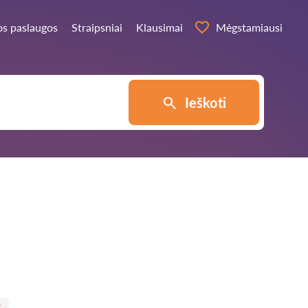
os paslaugos
Straipsniai
Klausimai
Mėgstamiausi
Ieškoti