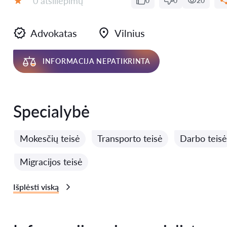
0 atsiliepimų
0
0
20
Įvertinimas:
Advokatas
Vilnius
INFORMACIJA NEPATIKRINTA
Specialybė
Mokesčių teisė
Transporto teisė
Darbo teisė
Migracijos teisė
Išplėsti viską