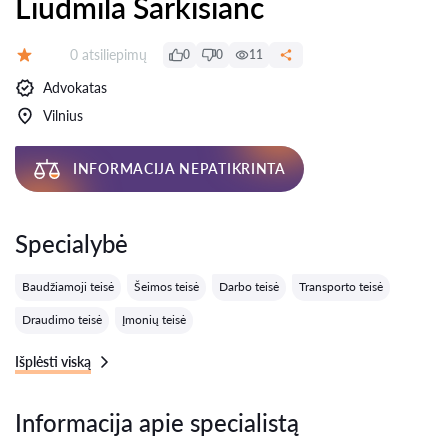
Liudmila Sarkisianc
Atsiliepimų:
0 atsiliepimų
0
0
11
Įvertinimas:
Advokatas
Vilnius
INFORMACIJA NEPATIKRINTA
Specialybė
Baudžiamoji teisė
Šeimos teisė
Darbo teisė
Transporto teisė
Draudimo teisė
Įmonių teisė
Išplėsti viską
Informacija apie specialistą