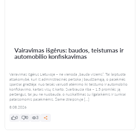
Vairavimas išgėrus: baudos, teistumas ir
automobilio konfiskavimas
Vairavimas išgėrus Lietuvoje – ne vienoda „bauda visiems”. Tai laiptuota
atsakomybė, kuri iš administracinės peršoka į baudžiamąją, o pasekmės
sparčiai griežtėja: nuo teisės vairuoti atėmimo iki teistumo ir automobilio
konfiskavimo, kartais visų iš karto. Svarbiausia riba – 1,5 promilės: ją
peržengus, tai jau ne nuobauda, o nusikaltimas su ilgalaikėmis ir sunkiai
pataisomomis pasekmėmis. Šiame straipsnyje […]
8.08.2026
0
0
3