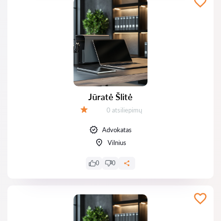
Jūratė Šlitė
Atsiliepimų:
0 atsiliepimų
Įvertinimas:
Advokatas
Vilnius
0
0