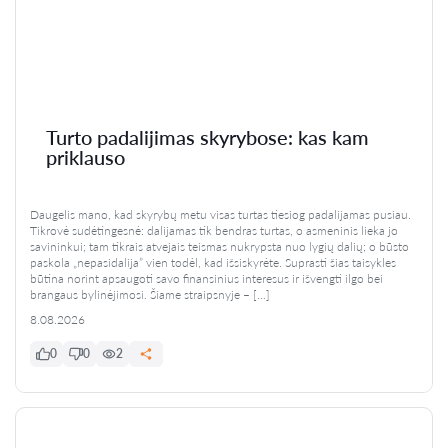
Turto padalijimas skyrybose: kas kam
priklauso
Daugelis mano, kad skyrybų metu visas turtas tiesiog padalijamas pusiau.
Tikrovė sudėtingesnė: dalijamas tik bendras turtas, o asmeninis lieka jo
savininkui; tam tikrais atvejais teismas nukrypsta nuo lygių dalių; o būsto
paskola „nepasidalija” vien todėl, kad išsiskyrėte. Suprasti šias taisykles
būtina norint apsaugoti savo finansinius interesus ir išvengti ilgo bei
brangaus bylinėjimosi. Šiame straipsnyje – […]
8.08.2026
0
0
2