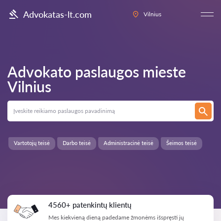
Advokatas-lt.com
Vilnius
Advokato paslaugos mieste
Vilnius
Vartotojų teisė
Darbo teisė
Administracinė teisė
Šeimos teisė
4560+ patenkintų klientų
Mes kiekvieną dieną padedame žmonėms išspręsti jų