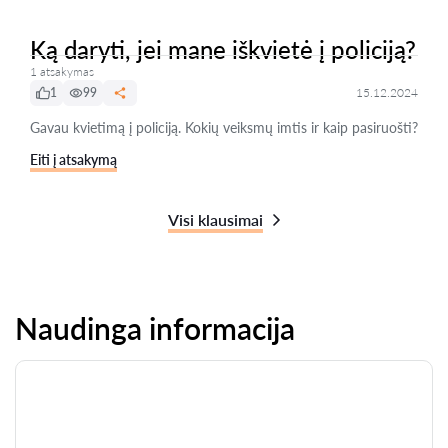
Ką daryti, jei mane iškvietė į policiją?
1 atsakymas
1
99
15.12.2024
Gavau kvietimą į policiją. Kokių veiksmų imtis ir kaip pasiruošti?
Eiti į atsakymą
Visi klausimai
Naudinga informacija