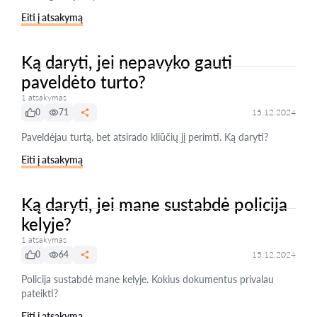
Eiti į atsakymą
Ką daryti, jei nepavyko gauti
paveldėto turto?
1 atsakymas
0
71
15.12.2024
Paveldėjau turtą, bet atsirado kliūčių jį perimti. Ką daryti?
Eiti į atsakymą
Ką daryti, jei mane sustabdė policija
kelyje?
1 atsakymas
0
64
15.12.2024
Policija sustabdė mane kelyje. Kokius dokumentus privalau
pateikti?
Eiti į atsakymą