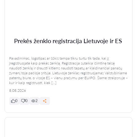
Prekės ženklo registracija Lietuvoje ir ES
Pavadinimas, logotipas ar šūkis tampa tikru turtu tik tada, kai jį
įregistruojate kaip prekės ženklą. Registracija suteikia išimtinę teisę
naudoti ženklą ir drausti kitiems naudoti tapatų ar klaidinančiai panašų
žymenį toje pačioje srityje. Lietuvoje ženklas registruojamas Valstybiniame
patentų biure, o visoje ES – vienu prašymu per EUIPO. Šiame straipsnyje –
kur ir kaip registruoti, kiek […]
8.08.2026
0
0
2