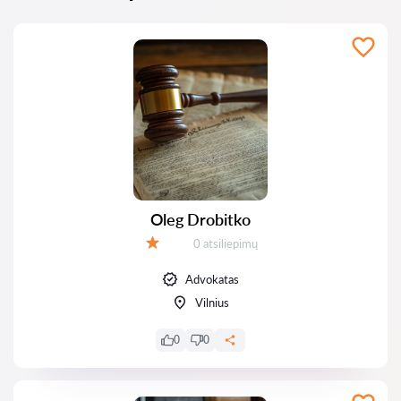
Oleg Drobitko
Atsiliepimų:
0 atsiliepimų
Įvertinimas:
Advokatas
Vilnius
0
0