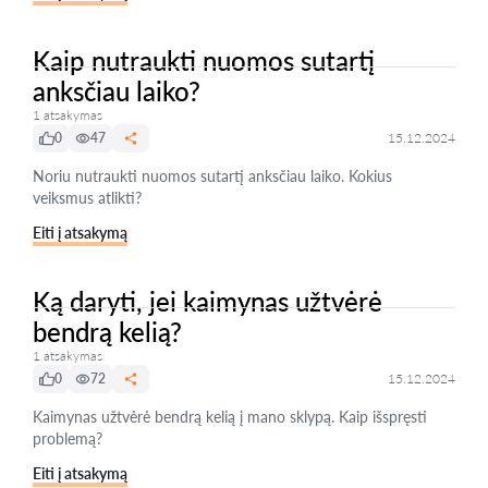
Kaip nutraukti nuomos sutartį
anksčiau laiko?
1 atsakymas
0
47
15.12.2024
Noriu nutraukti nuomos sutartį anksčiau laiko. Kokius
veiksmus atlikti?
Eiti į atsakymą
Ką daryti, jei kaimynas užtvėrė
bendrą kelią?
1 atsakymas
0
72
15.12.2024
Kaimynas užtvėrė bendrą kelią į mano sklypą. Kaip išspręsti
problemą?
Eiti į atsakymą