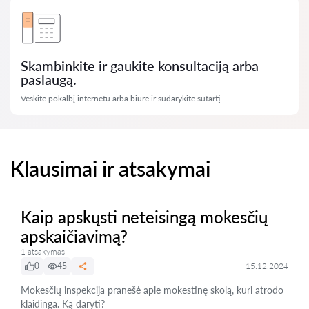
Skambinkite ir gaukite konsultaciją arba
paslaugą.
Veskite pokalbį internetu arba biure ir sudarykite sutartį.
Klausimai ir atsakymai
Kaip apskųsti neteisingą mokesčių
apskaičiavimą?
1 atsakymas
0
45
15.12.2024
Mokesčių inspekcija pranešė apie mokestinę skolą, kuri atrodo
klaidinga. Ką daryti?