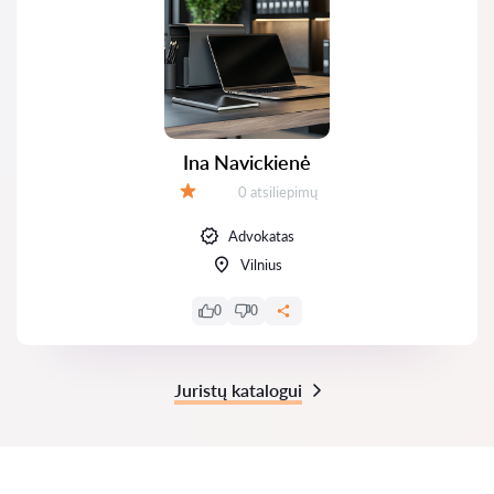
Ina Navickienė
Atsiliepimų:
0 atsiliepimų
Įvertinimas:
Advokatas
Vilnius
0
0
Juristų katalogui