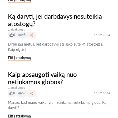
Ką daryti, jei darbdavys nesuteikia
atostogų?
1 atsakymas
0
48
15.12.2024
Dirbu jau metus, bet darbdavys atsisako suteikti atostogas.
Kaip elgtis?
Eiti į atsakymą
Kaip apsaugoti vaiką nuo
netinkamos globos?
1 atsakymas
0
59
15.12.2024
Manau, kad mano vaikui yra netinkamai suteikiama globa. Ką
daryti?
Eiti į atsakymą