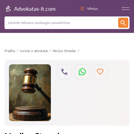
Atgal
Advokatas-lt.com
Vilnius
Pradžia
Juristai ir advokatai
Nerijus Strazdas