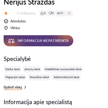
Nerijus Strazdas
Atsiliepimų:
0 atsiliepimų
0
0
41
Įvertinimas:
Advokatas
Vilnius
INFORMACIJA NEPATIKRINTA
Specialybė
Darbo teisė
Įmonių teisė
Intelektinės nuosavybės teisė
Migracijos teisė
Draudimo teisė
Administracinė teisė
Išplėsti viską
Informacija apie specialistą