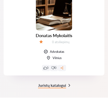
Donatas Mykolaitis
Atsiliepimų:
0 atsiliepimų
Įvertinimas:
Advokatas
Vilnius
0
0
Juristų katalogui