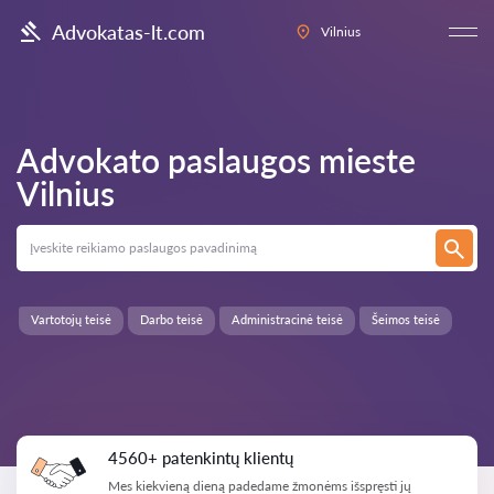
Advokatas-lt.com
Vilnius
Advokato paslaugos mieste
Vilnius
Vartotojų teisė
Darbo teisė
Administracinė teisė
Šeimos teisė
4560+ patenkintų klientų
Mes kiekvieną dieną padedame žmonėms išspręsti jų