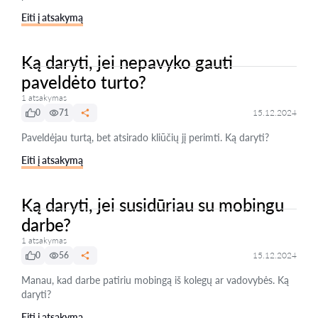
Eiti į atsakymą
Ką daryti, jei nepavyko gauti
paveldėto turto?
1 atsakymas
0
71
15.12.2024
Paveldėjau turtą, bet atsirado kliūčių jį perimti. Ką daryti?
Eiti į atsakymą
Ką daryti, jei susidūriau su mobingu
darbe?
1 atsakymas
0
56
15.12.2024
Manau, kad darbe patiriu mobingą iš kolegų ar vadovybės. Ką
daryti?
Eiti į atsakymą