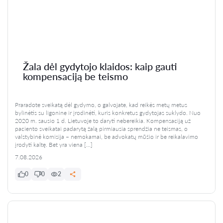
Žala dėl gydytojo klaidos: kaip gauti
kompensaciją be teismo
Praradote sveikatą dėl gydymo, o galvojate, kad reikės metų metus
bylinėtis su ligonine ir įrodinėti, kuris konkretus gydytojas suklydo. Nuo
2020 m. sausio 1 d. Lietuvoje to daryti nebereikia. Kompensaciją už
paciento sveikatai padarytą žalą pirmiausia sprendžia ne teismas, o
valstybinė komisija – nemokamai, be advokatų mūšio ir be reikalavimo
įrodyti kaltę. Bet yra viena […]
7.08.2026
0
0
2