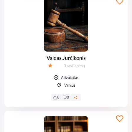
Vaidas Jurčikonis
Atsiliepimų:
0 atsiliepimų
Įvertinimas:
Advokatas
Vilnius
0
0