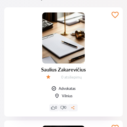
Saulius Zakarevičius
Atsiliepimų:
0 atsiliepimų
Įvertinimas:
Advokatas
Vilnius
0
0