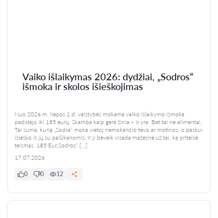
Vaiko išlaikymas 2026: dydžiai, „Sodros“
išmoka ir skolos išieškojimas
Nuo 2026 m. liepos 1 d. valstybės mokama vaiko išlaikymo išmoka
padidėjo iki 185 eurų. Skamba kaip gera žinia – ir yra. Bet tai ne alimentai.
Tai suma, kurią „Sodra“ moka vietoj nemokančio tėvo ar motinos, o paskui
išieško iš jų su palūkanomis. Ir ji beveik visada mažesnė už tai, ką priteisė
teismas. 185 Eur„Sodros“ […]
17.07.2026
0
0
12