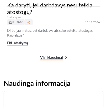
Ką daryti, jei darbdavys nesuteikia
atostogų?
1 atsakymas
0
48
15.12.2024
Dirbu jau metus, bet darbdavys atsisako suteikti atostogas.
Kaip elgtis?
Eiti į atsakymą
Visi klausimai
Naudinga informacija