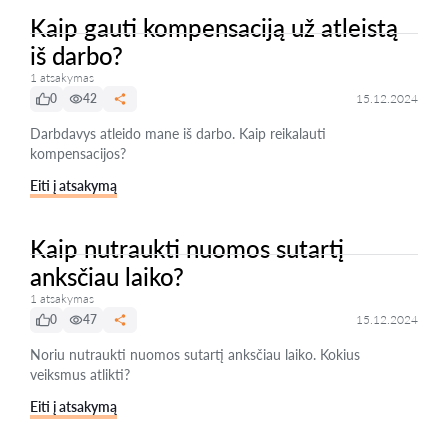
Kaip gauti kompensaciją už atleistą
iš darbo?
1 atsakymas
0
42
15.12.2024
Darbdavys atleido mane iš darbo. Kaip reikalauti
kompensacijos?
Eiti į atsakymą
Kaip nutraukti nuomos sutartį
anksčiau laiko?
1 atsakymas
0
47
15.12.2024
Noriu nutraukti nuomos sutartį anksčiau laiko. Kokius
veiksmus atlikti?
Eiti į atsakymą