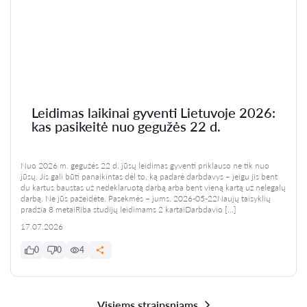
Leidimas laikinai gyventi Lietuvoje 2026:
kas pasikeitė nuo gegužės 22 d.
Nuo 2026 m. gegužės 22 d. jūsų leidimas gyventi priklauso ne tik nuo
jūsų. Jis gali būti panaikintas dėl to, ką padarė darbdavys – jeigu jis bent
du kartus baustas už nedeklaruotą darbą arba bent vieną kartą už nelegalų
darbą. Ne jūs pažeidėte. Pasekmės – jums. 2026-05-22Naujų taisyklių
pradžia 8 metaiRiba studijų leidimams 2 kartaiDarbdavio […]
17.07.2026
0
0
4
Visiems straipsniams