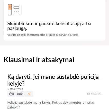
Skambinkite ir gaukite konsultaciją arba
paslaugą.
Veskite pokalbį internetu arba biure ir sudarykite sutartį.
Klausimai ir atsakymai
Ką daryti, jei mane sustabdė policija
kelyje?
1 atsakymas
0
64
15.12.2024
Policija sustabdė mane kelyje. Kokius dokumentus privalau
pateikti?