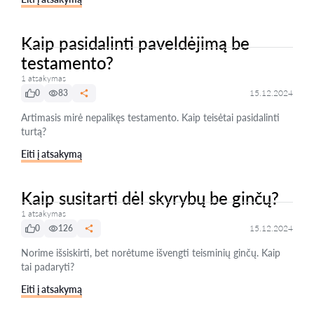
Kaip pasidalinti paveldėjimą be
testamento?
1 atsakymas
0
83
15.12.2024
Artimasis mirė nepalikęs testamento. Kaip teisėtai pasidalinti
turtą?
Eiti į atsakymą
Kaip susitarti dėl skyrybų be ginčų?
1 atsakymas
0
126
15.12.2024
Norime išsiskirti, bet norėtume išvengti teisminių ginčų. Kaip
tai padaryti?
Eiti į atsakymą