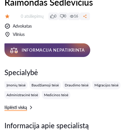
Raimondas Sedlevičius
Atsiliepimų:
0 atsiliepimų
0
0
16
Įvertinimas:
Advokatas
Vilnius
INFORMACIJA NEPATIKRINTA
Specialybė
Įmonių teisė
Baudžiamoji teisė
Draudimo teisė
Migracijos teisė
Administracinė teisė
Medicinos teisė
Išplėsti viską
Informacija apie specialistą