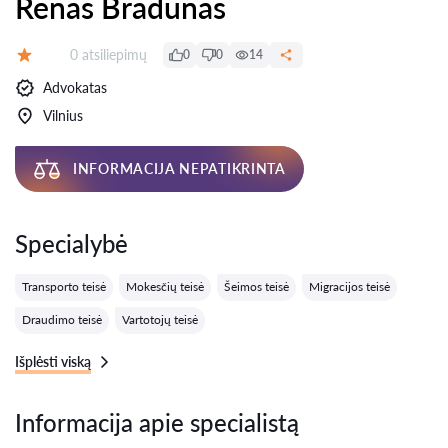
Renas Bradūnas
Atsiliepimų:
0 atsiliepimų
0
0
14
Įvertinimas:
Advokatas
Vilnius
INFORMACIJA NEPATIKRINTA
Specialybė
Transporto teisė
Mokesčių teisė
Šeimos teisė
Migracijos teisė
Draudimo teisė
Vartotojų teisė
Išplėsti viską
Informacija apie specialistą