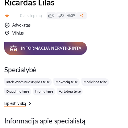
Ričardas Lilas
Atsiliepimų:
0 atsiliepimų
0
0
39
Įvertinimas:
Advokatas
Vilnius
INFORMACIJA NEPATIKRINTA
Specialybė
Intelektinės nuosavybės teisė
Mokesčių teisė
Medicinos teisė
Draudimo teisė
Įmonių teisė
Vartotojų teisė
Išplėsti viską
Informacija apie specialistą