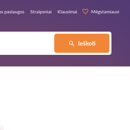
os paslaugos
Straipsniai
Klausimai
Mėgstamiausi
Ieškoti