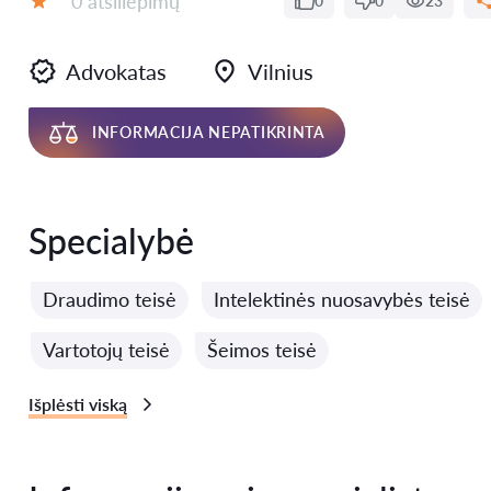
0 atsiliepimų
0
0
23
Įvertinimas:
Advokatas
Vilnius
INFORMACIJA NEPATIKRINTA
Specialybė
Draudimo teisė
Intelektinės nuosavybės teisė
Vartotojų teisė
Šeimos teisė
Išplėsti viską