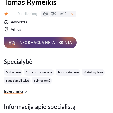
Tomas Rymeikis
Atsiliepimų:
0 atsiliepimų
0
0
12
Įvertinimas:
Advokatas
Vilnius
INFORMACIJA NEPATIKRINTA
Specialybė
Darbo teisė
Administracinė teisė
Transporto teisė
Vartotojų teisė
Baudžiamoji teisė
Šeimos teisė
Išplėsti viską
Informacija apie specialistą