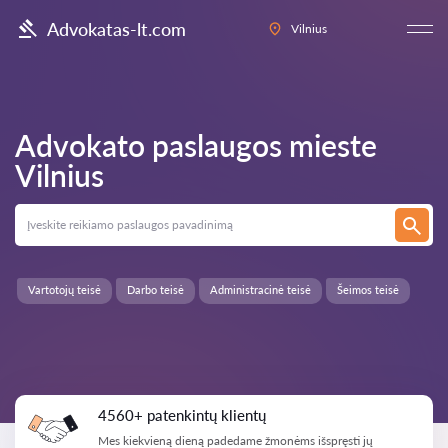
Advokatas-lt.com
Vilnius
Advokato paslaugos mieste
Vilnius
Vartotojų teisė
Darbo teisė
Administracinė teisė
Šeimos teisė
4560+ patenkintų klientų
Mes kiekvieną dieną padedame žmonėms išspręsti jų