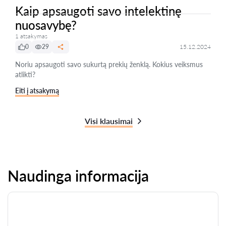
Kaip apsaugoti savo intelektinę
nuosavybę?
1 atsakymas
0
29
15.12.2024
Noriu apsaugoti savo sukurtą prekių ženklą. Kokius veiksmus
atlikti?
Eiti į atsakymą
Visi klausimai
Naudinga informacija