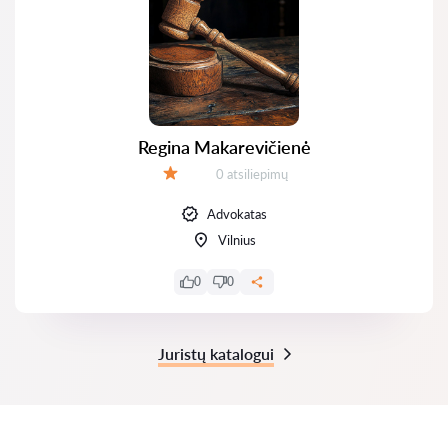
Regina Makarevičienė
Atsiliepimų:
0 atsiliepimų
Įvertinimas:
Advokatas
Vilnius
0
0
Juristų katalogui