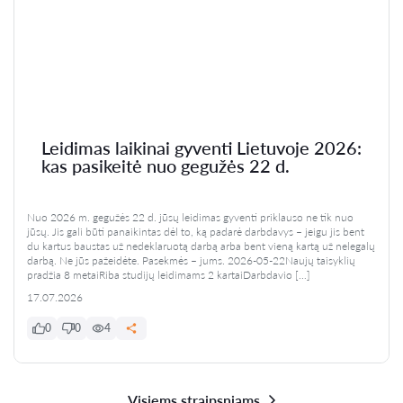
Leidimas laikinai gyventi Lietuvoje 2026:
kas pasikeitė nuo gegužės 22 d.
Nuo 2026 m. gegužės 22 d. jūsų leidimas gyventi priklauso ne tik nuo
jūsų. Jis gali būti panaikintas dėl to, ką padarė darbdavys – jeigu jis bent
du kartus baustas už nedeklaruotą darbą arba bent vieną kartą už nelegalų
darbą. Ne jūs pažeidėte. Pasekmės – jums. 2026-05-22Naujų taisyklių
pradžia 8 metaiRiba studijų leidimams 2 kartaiDarbdavio […]
17.07.2026
0
0
4
Visiems straipsniams