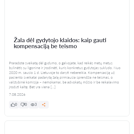
Žala dėl gydytojo klaidos: kaip gauti
kompensaciją be teismo
Praradote sveikatą dėl gydymo, o galvojate, kad reikės metų metus
bylinėtis su ligonine ir įrodinėti, kuris konkretus gydytojas suklydo. Nuo
2020 m. sausio 1 d. Lietuvoje to daryti nebereikia. Kompensaciją už
paciento sveikatai padarytą žalą pirmiausia sprendžia ne teismas, o
valstybinė komisija – nemokamai, be advokatų mūšio ir be reikalavimo
įrodyti kaltę. Bet yra viena […]
7.08.2026
0
0
3