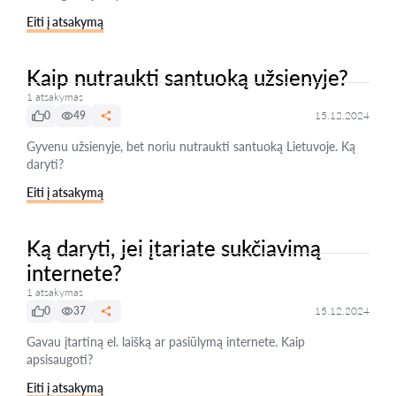
Eiti į atsakymą
Kaip nutraukti santuoką užsienyje?
1 atsakymas
0
49
15.12.2024
Gyvenu užsienyje, bet noriu nutraukti santuoką Lietuvoje. Ką
daryti?
Eiti į atsakymą
Ką daryti, jei įtariate sukčiavimą
internete?
1 atsakymas
0
37
15.12.2024
Gavau įtartiną el. laišką ar pasiūlymą internete. Kaip
apsisaugoti?
Eiti į atsakymą