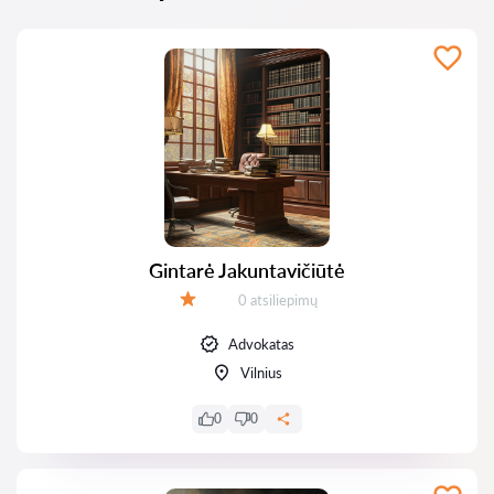
Gintarė Jakuntavičiūtė
Atsiliepimų:
0 atsiliepimų
Įvertinimas:
Advokatas
Vilnius
0
0