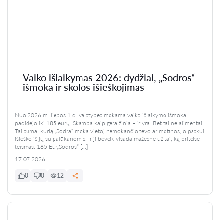
Vaiko išlaikymas 2026: dydžiai, „Sodros“
išmoka ir skolos išieškojimas
Nuo 2026 m. liepos 1 d. valstybės mokama vaiko išlaikymo išmoka
padidėjo iki 185 eurų. Skamba kaip gera žinia – ir yra. Bet tai ne alimentai.
Tai suma, kurią „Sodra“ moka vietoj nemokančio tėvo ar motinos, o paskui
išieško iš jų su palūkanomis. Ir ji beveik visada mažesnė už tai, ką priteisė
teismas. 185 Eur„Sodros“ […]
17.07.2026
0
0
12