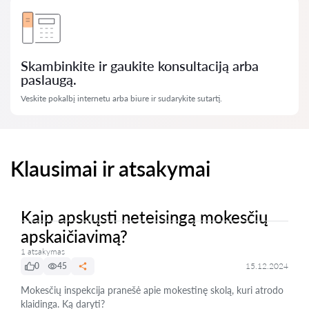
Skambinkite ir gaukite konsultaciją arba
paslaugą.
Veskite pokalbį internetu arba biure ir sudarykite sutartį.
Klausimai ir atsakymai
Kaip apskųsti neteisingą mokesčių
apskaičiavimą?
1 atsakymas
0
45
15.12.2024
Mokesčių inspekcija pranešė apie mokestinę skolą, kuri atrodo
klaidinga. Ką daryti?