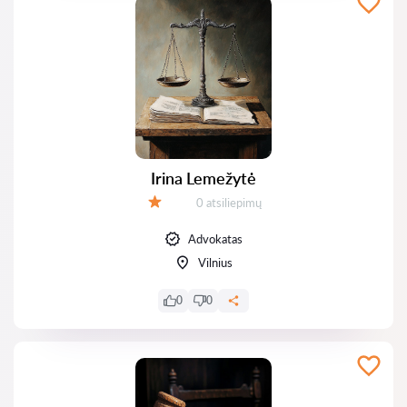
Irina Lemežytė
Atsiliepimų:
0 atsiliepimų
Įvertinimas:
Advokatas
Vilnius
0
0