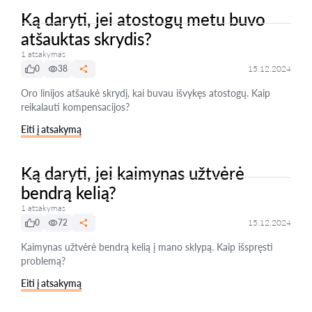
Ką daryti, jei atostogų metu buvo
atšauktas skrydis?
1 atsakymas
0
38
15.12.2024
Oro linijos atšaukė skrydį, kai buvau išvykęs atostogų. Kaip
reikalauti kompensacijos?
Eiti į atsakymą
Ką daryti, jei kaimynas užtvėrė
bendrą kelią?
1 atsakymas
0
72
15.12.2024
Kaimynas užtvėrė bendrą kelią į mano sklypą. Kaip išspręsti
problemą?
Eiti į atsakymą