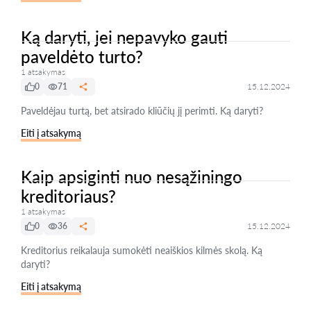
Ką daryti, jei nepavyko gauti
paveldėto turto?
1 atsakymas
0
71
15.12.2024
Paveldėjau turtą, bet atsirado kliūčių jį perimti. Ką daryti?
Eiti į atsakymą
Kaip apsiginti nuo nesąžiningo
kreditoriaus?
1 atsakymas
0
36
15.12.2024
Kreditorius reikalauja sumokėti neaiškios kilmės skolą. Ką
daryti?
Eiti į atsakymą