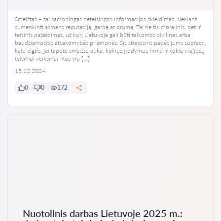
Šmeižtas – tai sąmoningas neteisingos informacijos skleidimas, siekiant
sumenkinti asmens reputaciją, garbę ar orumą. Tai ne tik moralinis, bet ir
teisinis pažeidimas, už kurį Lietuvoje gali būti taikomos civilinės arba
baudžiamosios atsakomybės priemonės. Šis straipsnis padės jums suprasti,
kaip elgtis, jei tapote šmeižto auka, kokius įrodymus rinkti ir kokie yra jūsų
teisiniai veiksmai. Kas yra […]
15.12.2024
0
0
172
Nuotolinis darbas Lietuvoje 2025 m.: