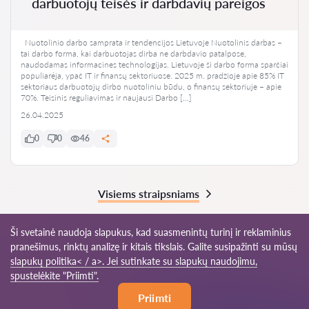
darbuotojų teisės ir darbdavių pareigos
Nuotolinio darbo samprata ir tendencijos Lietuvoje Nuotolinis darbas –
tai darbo forma, kai darbuotojas dirba ne darbdavio patalpose,
naudodamas informacines technologijas. Lietuvoje ši darbo forma sparčiai
populiarėja, ypač IT ir finansų sektoriuose. 2025 m. pradžioje apie 85% IT
sektoriaus darbuotojų dirbo nuotoliniu būdu, o finansų sektoriuje – apie
70%. Teisinis reguliavimas ir naujausi Darbo […]
26.04.2025
0
0
46
Visiems straipsniams
Ši svetainė naudoja slapukus, kad suasmenintų turinį ir reklaminius
pranešimus, rinktų analizę ir kitais tikslais. Galite susipažinti su mūsų
© 2026 Advokatas-lt.com
slapukų politika< / a>. Jei sutinkate su slapukų naudojimu,
spustelėkite "Priimti".
Naudojimosi
Svetainės
Mūsų tinklas
Priimti
taisyklės
žemėlapis
pasaulyje