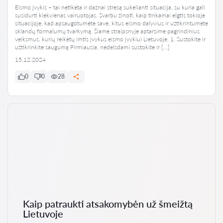
Eismo įvykis – tai netikėta ir dažnai stresą sukelianti situacija, su kuria gali
susidurti kiekvienas vairuotojas. Svarbu žinoti, kaip tinkamai elgtis tokioje
situacijoje, kad apsaugotumėte save, kitus eismo dalyvius ir užtikrintumėte
sklandų formalumų tvarkymą. Šiame straipsnyje aptarsime pagrindinius
veiksmus, kurių reikėtų imtis įvykus eismo įvykiui Lietuvoje. 1. Sustokite ir
užtikrinkite saugumą Pirmiausia, nedelsdami sustokite ir […]
15.12.2024
0
0
28
Kaip patraukti atsakomybėn už šmeižtą
Lietuvoje