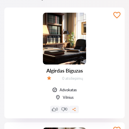
Algirdas Biguzas
Atsiliepimų:
0 atsiliepimų
Įvertinimas:
Advokatas
Vilnius
0
0