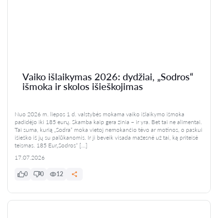
Vaiko išlaikymas 2026: dydžiai, „Sodros“
išmoka ir skolos išieškojimas
Nuo 2026 m. liepos 1 d. valstybės mokama vaiko išlaikymo išmoka
padidėjo iki 185 eurų. Skamba kaip gera žinia – ir yra. Bet tai ne alimentai.
Tai suma, kurią „Sodra“ moka vietoj nemokančio tėvo ar motinos, o paskui
išieško iš jų su palūkanomis. Ir ji beveik visada mažesnė už tai, ką priteisė
teismas. 185 Eur„Sodros“ […]
17.07.2026
0
0
12