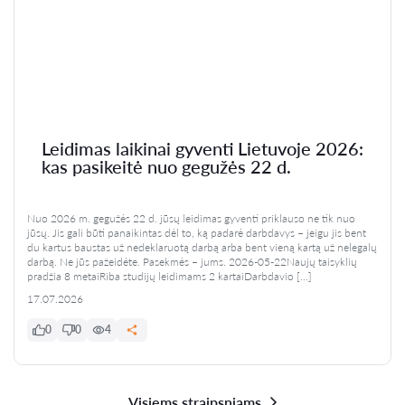
Leidimas laikinai gyventi Lietuvoje 2026:
kas pasikeitė nuo gegužės 22 d.
Nuo 2026 m. gegužės 22 d. jūsų leidimas gyventi priklauso ne tik nuo
jūsų. Jis gali būti panaikintas dėl to, ką padarė darbdavys – jeigu jis bent
du kartus baustas už nedeklaruotą darbą arba bent vieną kartą už nelegalų
darbą. Ne jūs pažeidėte. Pasekmės – jums. 2026-05-22Naujų taisyklių
pradžia 8 metaiRiba studijų leidimams 2 kartaiDarbdavio […]
17.07.2026
0
0
4
Visiems straipsniams