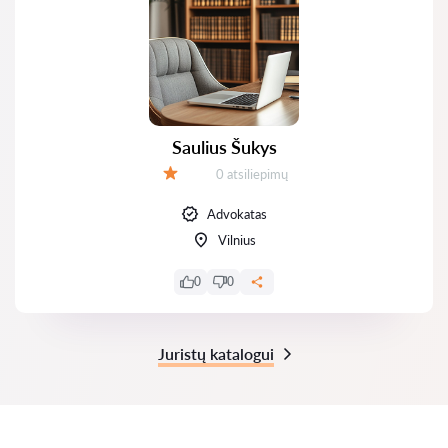
Saulius Šukys
Atsiliepimų:
0 atsiliepimų
Įvertinimas:
Advokatas
Vilnius
0
0
Juristų katalogui