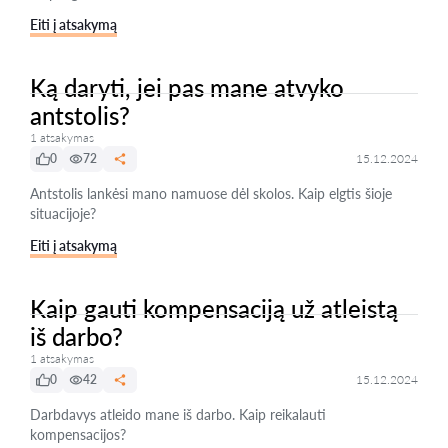
Eiti į atsakymą
Ką daryti, jei pas mane atvyko
antstolis?
1 atsakymas
0
72
15.12.2024
Antstolis lankėsi mano namuose dėl skolos. Kaip elgtis šioje
situacijoje?
Eiti į atsakymą
Kaip gauti kompensaciją už atleistą
iš darbo?
1 atsakymas
0
42
15.12.2024
Darbdavys atleido mane iš darbo. Kaip reikalauti
kompensacijos?