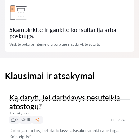
Skambinkite ir gaukite konsultaciją arba
paslaugą.
Veskite pokalbį internetu arba biure ir sudarykite sutartį.
Klausimai ir atsakymai
Ką daryti, jei darbdavys nesuteikia
atostogų?
1 atsakymas
0
48
15.12.2024
Dirbu jau metus, bet darbdavys atsisako suteikti atostogas.
Kaip elgtis?