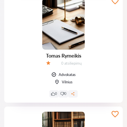
Tomas Rymeikis
Atsiliepimų:
0 atsiliepimų
Įvertinimas:
Advokatas
Vilnius
0
0