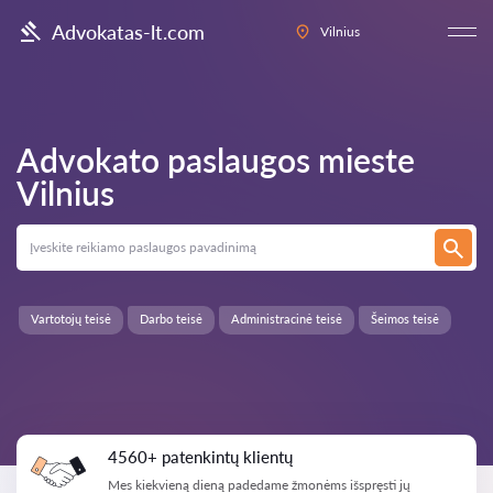
Advokatas-lt.com
Vilnius
Advokato paslaugos mieste
Vilnius
Vartotojų teisė
Darbo teisė
Administracinė teisė
Šeimos teisė
4560+ patenkintų klientų
Mes kiekvieną dieną padedame žmonėms išspręsti jų