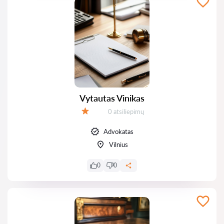
Vytautas Vinikas
Atsiliepimų:
0 atsiliepimų
Įvertinimas:
Advokatas
Vilnius
0
0