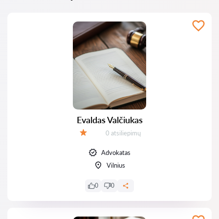
Evaldas Valčiukas
Atsiliepimų:
0 atsiliepimų
Įvertinimas:
Advokatas
Vilnius
0
0