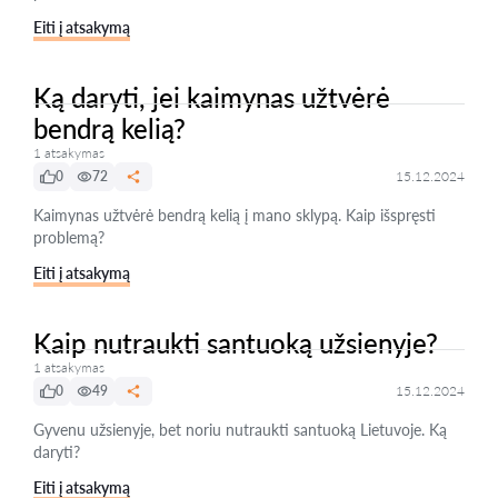
Eiti į atsakymą
Ką daryti, jei kaimynas užtvėrė
bendrą kelią?
1 atsakymas
0
72
15.12.2024
Kaimynas užtvėrė bendrą kelią į mano sklypą. Kaip išspręsti
problemą?
Eiti į atsakymą
Kaip nutraukti santuoką užsienyje?
1 atsakymas
0
49
15.12.2024
Gyvenu užsienyje, bet noriu nutraukti santuoką Lietuvoje. Ką
daryti?
Eiti į atsakymą