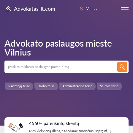
Advokatas-lt.com
Vilnius
Advokato paslaugos mieste
Vilnius
Vartotojų teisė
Darbo teisė
Administracinė teisė
Šeimos teisė
4560+ patenkintų klientų
Mes kiekvieną dieną padedame žmonėms išspręsti jų