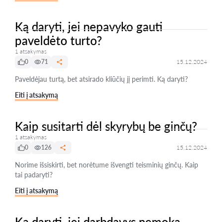
Ką daryti, jei nepavyko gauti
paveldėto turto?
1 atsakymas
0
71
15.12.2024
Paveldėjau turtą, bet atsirado kliūčių jį perimti. Ką daryti?
Eiti į atsakymą
Kaip susitarti dėl skyrybų be ginčų?
1 atsakymas
0
126
15.12.2024
Norime išsiskirti, bet norėtume išvengti teisminių ginčų. Kaip
tai padaryti?
Eiti į atsakymą
Ką daryti, jei darbdavys nemoka