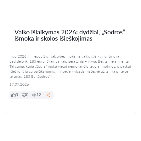
Vaiko išlaikymas 2026: dydžiai, „Sodros“
išmoka ir skolos išieškojimas
Nuo 2026 m. liepos 1 d. valstybės mokama vaiko išlaikymo išmoka
padidėjo iki 185 eurų. Skamba kaip gera žinia – ir yra. Bet tai ne alimentai.
Tai suma, kurią „Sodra“ moka vietoj nemokančio tėvo ar motinos, o paskui
išieško iš jų su palūkanomis. Ir ji beveik visada mažesnė už tai, ką priteisė
teismas. 185 Eur„Sodros“ […]
17.07.2026
0
0
12