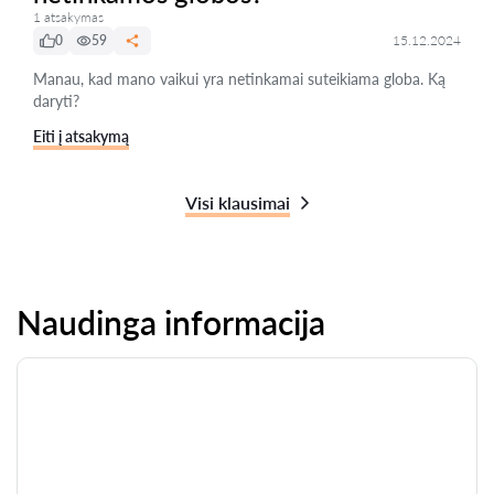
1 atsakymas
0
59
15.12.2024
Manau, kad mano vaikui yra netinkamai suteikiama globa. Ką
daryti?
Eiti į atsakymą
Visi klausimai
Naudinga informacija