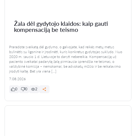
Žala dėl gydytojo klaidos: kaip gauti
kompensaciją be teismo
Praradote sveikatą dėl gydymo, o galvojate, kad reikės metų metus
bylinėtis su ligonine ir įrodinėti, kuris konkretus gydytojas suklydo. Nuo
2020 m. sausio 1 d. Lietuvoje to daryti nebereikia. Kompensaciją už
paciento sveikatai padarytą žalą pirmiausia sprendžia ne teismas, o
valstybinė komisija – nemokamai, be advokatų mūšio ir be reikalavimo
įrodyti kaltę. Bet yra viena […]
7.08.2026
0
0
2