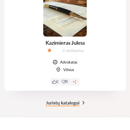
Kazimieras Jukna
Atsiliepimų:
0 atsiliepimų
Įvertinimas:
Advokatas
Vilnius
0
0
Juristų katalogui