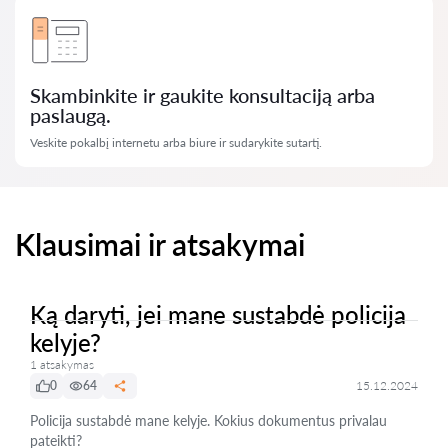
Skambinkite ir gaukite konsultaciją arba
paslaugą.
Veskite pokalbį internetu arba biure ir sudarykite sutartį.
Klausimai ir atsakymai
Ką daryti, jei mane sustabdė policija
kelyje?
1 atsakymas
0
64
15.12.2024
Policija sustabdė mane kelyje. Kokius dokumentus privalau
pateikti?