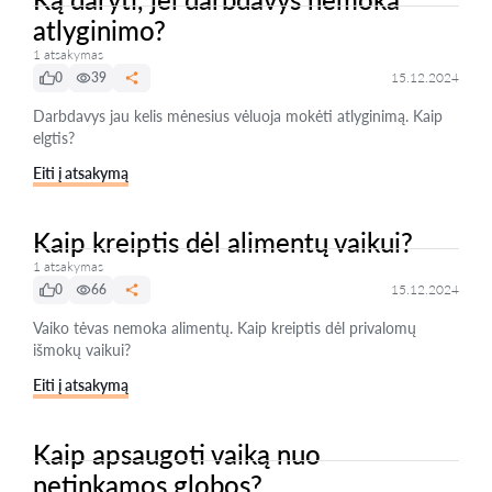
atlyginimo?
1 atsakymas
0
39
15.12.2024
Darbdavys jau kelis mėnesius vėluoja mokėti atlyginimą. Kaip
elgtis?
Eiti į atsakymą
Kaip kreiptis dėl alimentų vaikui?
1 atsakymas
0
66
15.12.2024
Vaiko tėvas nemoka alimentų. Kaip kreiptis dėl privalomų
išmokų vaikui?
Eiti į atsakymą
Kaip apsaugoti vaiką nuo
netinkamos globos?