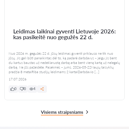
Leidimas laikinai gyventi Lietuvoje 2026:
kas pasikeitė nuo gegužės 22 d.
Nuo 2026 m. gegužės 22 d. jūsų leidimas gyventi priklauso ne tik nuo
jūsų. Jis gali būti panaikintas dėl to, ką padarė darbdavys – jeigu jis bent
du kartus baustas už nedeklaruotą darbą arba bent vieną kartą už nelegalų
darbą. Ne jūs pažeidėte. Pasekmės – jums. 2026-05-22Naujų taisyklių
pradžia 8 metaiRiba studijų leidimams 2 kartaiDarbdavio […]
17.07.2026
0
0
4
Visiems straipsniams